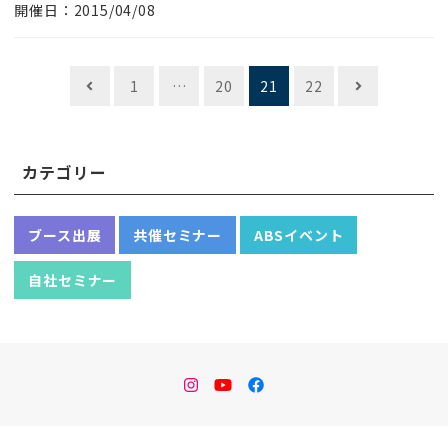
開催日：2015/04/08
投
1
…
20
21
22
稿
ナ
カテゴリー
ビ
ゲ
ブース出展
共催セミナー
ABSイベント
ー
シ
自社セミナー
ョ
ン
instagram
Youtube
facebook