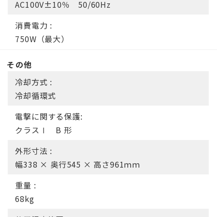
AC100V±10％ 50/60Hz
消費電力 :
750W（最大）
その他
冷却方式 :
冷却循環式
電撃に関する保護:
クラスⅠ B 形
外形寸法 :
幅338 × 奥行545 × 高さ961ｍｍ
重量 :
68kg