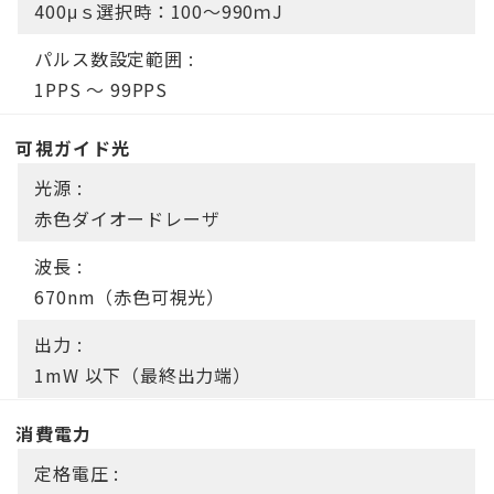
400μｓ選択時：100～990ｍJ
パルス数設定範囲 :
1PPS ～ 99PPS
可視ガイド光
光源 :
赤色ダイオードレーザ
波長 :
670nm（赤色可視光）
出力 :
1mW 以下（最終出力端）
消費電力
定格電圧 :