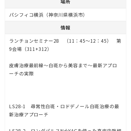
場所
パシフィコ横浜（神奈川県横浜市）
情報
ランチョンセミナー28 （11：45～12：45） 第
9会場（311+312）
皮膚治療最前線～白斑から美容まで～最新アプロ
ーチの実際
LS28-1 尋常性白斑・ロドデノール白斑治療の最
新治療アプローチ
LS28-2 ロングパルスNd:YAGを使った真皮内熱編