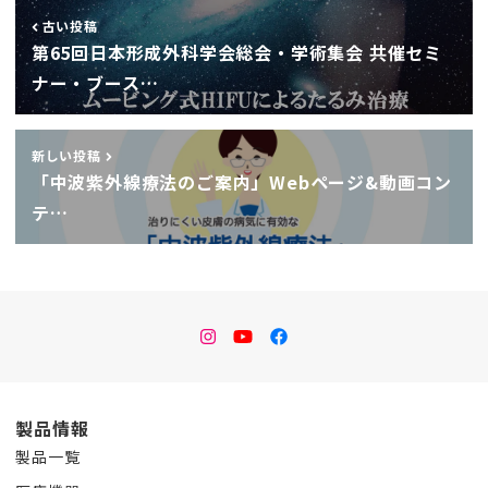
古い投稿
第65回日本形成外科学会総会・学術集会 共催セミ
ナー・ブース…
新しい投稿
「中波紫外線療法のご案内」Webページ&動画コン
テ…
instagram
Youtube
facebook
製品情報
製品一覧