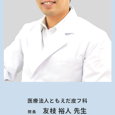
医療法人ともえだ皮フ科
友枝 裕人 先生
院長