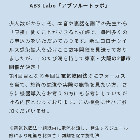
ABS Labo「アブソルートラボ」
少人数だからこそ、本音や裏話を講師の先生から
「直接」聞くことができると好評で、毎回多くの
お申込みをいただいております。新型コロナウイ
ルス感染拡大を受けここ数年開催を見送っており
ましたが、このたび満を持して
東京・大阪の2都市
開催
が決定！
第4回目となる今回は
電気乾固法
※にフォーカス
を当て、施術の勉強や実際の施術を見たい方、さ
らに機器導入をお考えの方にも参考にしていただ
ける内容となっております。この機会にぜひご参
加くださいませ。
※電気乾固法…組織内に電流を流し、発生するジュール
熱により組織を乾燥させ剥離を促す施術法