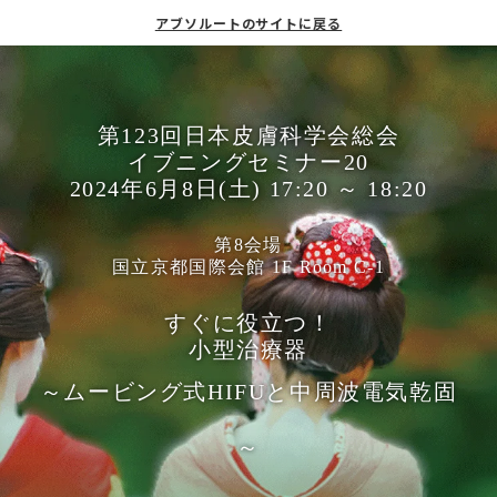
アブソルートのサイトに戻る
第123回日本皮膚科学会総会
イブニングセミナー
20
2024年
6
月
8
日
(土)
17:20 ～ 18:20
第8会場
国立京都国際会館 1F Room C-1
すぐに役立つ！
小型治療器
～ムービング式HIFUと中周波電気乾固
～