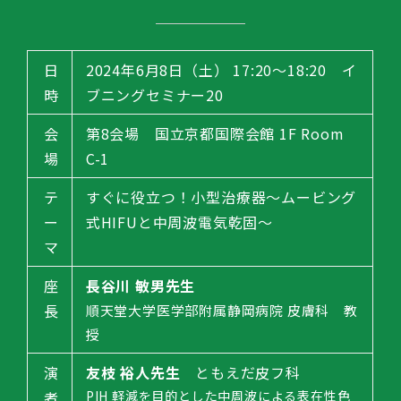
日
2024年6月8日（土） 17:20～18:20 イ
時
ブニングセミナー20
会
第8会場 国立京都国際会館 1F Room
場
C-1
テ
すぐに役立つ！小型治療器～ムービング
ー
式HIFUと中周波電気乾固～
マ
座
長谷川 敏男先生
長
順天堂大学医学部附属静岡病院
皮膚科 教
授
演
友枝 裕人先生
ともえだ皮フ科
者
PIH 軽減を目的とした中周波による表在性色